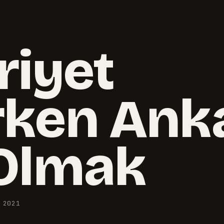
iyet
rken Ank
Olmak
·
2021