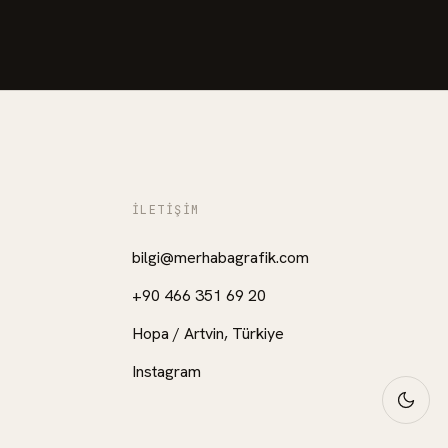
İLETIŞIM
bilgi@merhabagrafik.com
+90 466 351 69 20
Hopa
/
Artvin
, Türkiye
Instagram