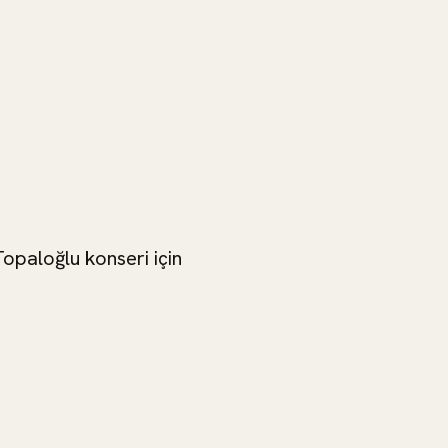
Birol Topaloğlu
Topaloğlu konseri için