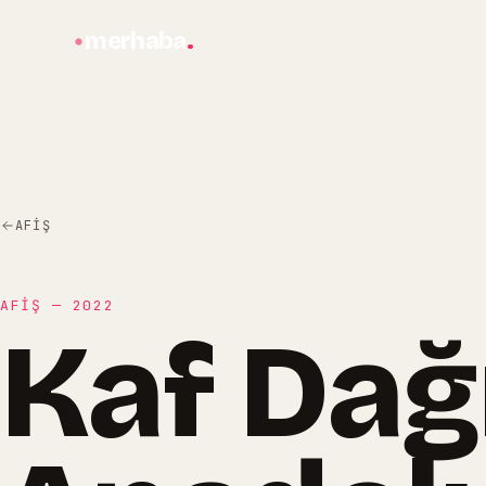
merhaba
.
AFIŞ
AFIŞ
—
2022
Kaf Dağ