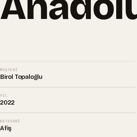
Anadolu
bilgi@merhabagrafik.com
·
Hopa
/
Artvin
Kaf Dağı'ndan Anadolu'ya
MÜŞTERI
Birol Topaloğlu
YIL
2022
KATEGORI
Afiş