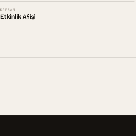
KAPSAM
Etkinlik Afişi
01
02
04