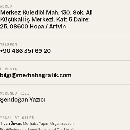
ADRES
Merkez Kuledibi Mah. 130. Sok. Ali
Küçükali İş Merkezi, Kat: 5 Daire:
25, 08600 Hopa / Artvin
TELEFON
+90 466 351 69 20
E-POSTA
bilgi@merhabagrafik.com
SORUMLU KIŞI
Şendoğan Yazıcı
YASAL BILGILER
Ticari Ünvan:
Merhaba Yapım Organizasyon
Prodüksiyon ve Sanat Etkinlikleri Tic. Ltd. Şti.