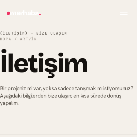
merhaba
.
(İLETIŞIM) — BIZE ULAŞIN
HOPA
/
ARTVİN
İletişim
Bir projeniz mi var, yoksa sadece tanışmak mı istiyorsunuz?
Aşağıdaki bilgilerden bize ulaşın; en kısa sürede dönüş
bilgi@merhabagrafik.com
·
Hopa
/
Artvin
yapalım.