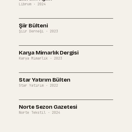
Librum
·
2024
SAYI
03
Şiir Bülteni
Şiir Derneği
·
2023
SAYI
04
Karya Mimarlık Dergisi
Karya Mimarlık
·
2023
SAYI
05
Star Yatırım Bülten
Star Yatırım
·
2022
SAYI
06
Norte Sezon Gazetesi
Norte Tekstil
·
2024