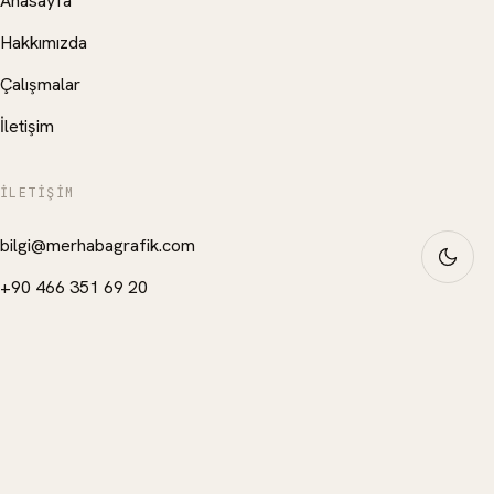
Anasayfa
Hakkımızda
Çalışmalar
İletişim
İLETIŞIM
bilgi@merhabagrafik.com
+90 466 351 69 20
Hopa
/
Artvin
, Türkiye
Instagram