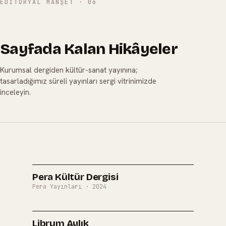
EDITORYAL MANŞET
·
06
Sayfada Kalan Hikâyeler
Kurumsal dergiden kültür-sanat yayınına;
tasarladığımız süreli yayınları sergi vitrinimizde
inceleyin.
SAYI
01
Pera Kültür Dergisi
Pera Yayınları
·
2024
SAYI
02
Librum Aylık