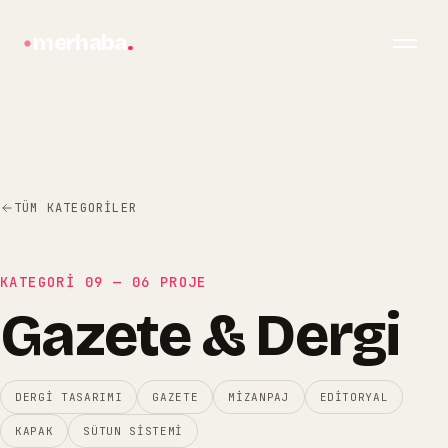
merhaba
.
TÜM KATEGORILER
KATEGORİ
09
—
06
PROJE
Gazete & Dergi
bilgi@merhabagrafik.com
·
Hopa
/
Artvin
DERGI TASARIMI
GAZETE
MIZANPAJ
EDITORYAL
KAPAK
SÜTUN SISTEMI