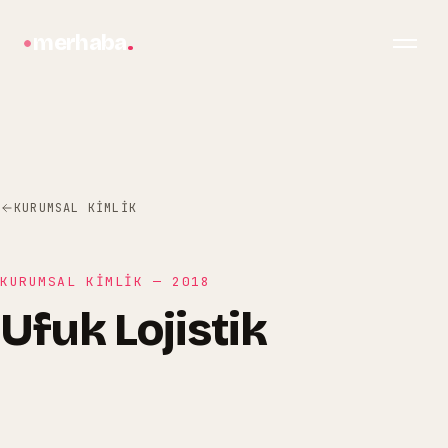
merhaba
.
KURUMSAL KIMLIK
KURUMSAL KIMLIK
—
2018
Ufuk Lojistik
bilgi@merhabagrafik.com
·
Hopa
/
Artvin
Ufuk Lojistik
Ufuk Lojistik