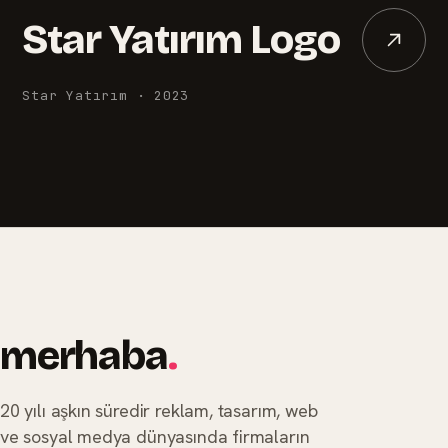
Star Yatırım Logo
Star Yatırım
·
2023
merhaba
.
20 yılı aşkın süredir reklam, tasarım, web
ve sosyal medya dünyasında firmaların