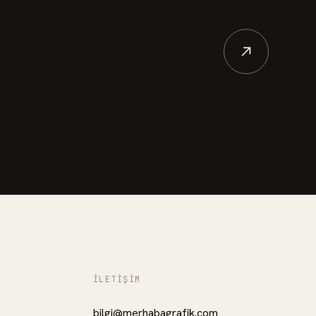
İLETIŞIM
bilgi@merhabagrafik.com