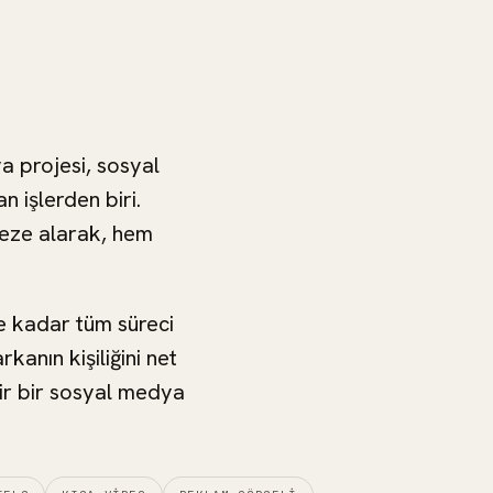
Maviyel
a projesi, sosyal
n işlerden biri.
keze alarak, hem
 kadar tüm süreci
kanın kişiliğini net
lir bir sosyal medya