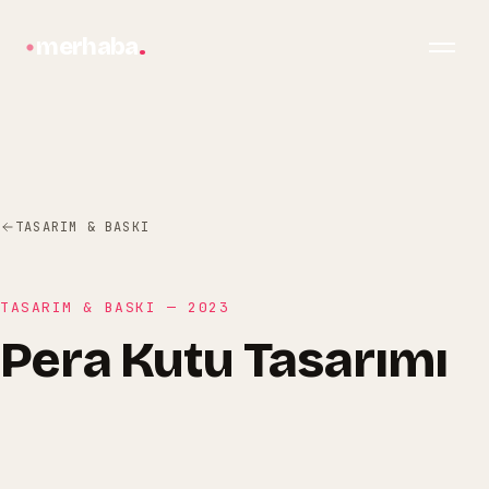
merhaba
.
TASARIM & BASKI
TASARIM & BASKI
—
2023
Pera Kutu Tasarımı
bilgi@merhabagrafik.com
·
Hopa
/
Artvin
Pera Kutu Tasarımı
Pera Yayınları