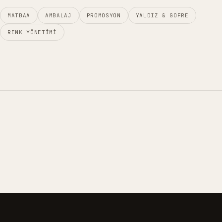
MATBAA
AMBALAJ
PROMOSYON
YALDIZ & GOFRE
RENK YÖNETIMI
01
02
03
04